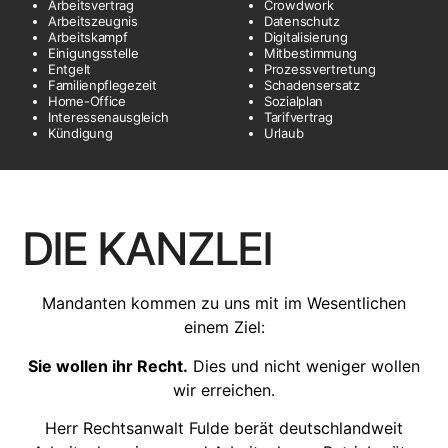
Arbeitsvertrag
Crowdwork
Arbeitszeugnis
Datenschutz
Arbeitskampf
Digitalisierung
Einigungsstelle
Mitbestimmung
Entgelt
Prozessvertretung
Familienpflegezeit
Schadensersatz
Home-Office
Sozialplan
Interessenausgleich
Tarifvertrag
Kündigung
Urlaub
DIE KANZLEI
Mandanten kommen zu uns mit im Wesentlichen
einem Ziel:
Sie wollen ihr Recht.
Dies und nicht weniger wollen
wir erreichen.
Herr Rechtsanwalt Fulde berät deutschlandweit