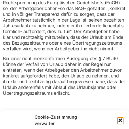
Rechtsprechung des Europäischen Gerichtshofs (EuGH)
sei der Arbeitgeber daher -so das BAG- gehalten, „konkret
und in völliger Transparenz dafür zu sorgen, dass der
Arbeitnehmer tatsächlich in der Lage ist, seinen bezahlten
Jahresurlaub zu nehmen, indem er ihn -erforderlichenfalls
förmlich- auffordert, dies zu tun“. Der Arbeitgeber habe
klar und rechtzeitig mitzuteilen, dass der Urlaub am Ende
des Bezugszeitraums oder eines Übertragungszeitraums
verfallen wird, wenn der Arbeitgeber ihn nicht nimmt.
Bei einer richtlinienkonformen Auslegung des § 7 BUrlG
könne der Verfall von Urlaub daher in der Regel nur
eintreten, wenn der Arbeitgeber den Arbeitnehmer zuvor
konkret aufgefordert habe, den Urlaub zu nehmen, und
ihn klar und rechtzeitig darauf hingewiesen habe, dass der
Urlaub anderenfalls mit Ablauf des Urlaubsjahres oder
Übertragungszeitraums erlischt.
Haben Sie Fragen zu dem Beitrag? Sprechen Sie uns an!
Cookie-Zustimmung
Per
E-Mail
oder telefonisch unter 05206 918547
verwalten