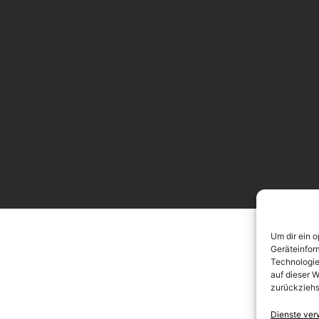
Um dir ein 
Geräteinfor
Technologie
auf dieser W
zurückziehs
Dienste ver